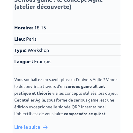
améliorer la productivité de vos équipes et gérer
Gestion de projets traditionnelle et agile avec
(atelier découverte)
efficacement vos projets.
notamment PRINCE2 et Agile Project Management
L’agilité oui, mais dans un cadre structuré !
Gestion des services IT avec notamment ITIL et
DevOps
Horaire:
18.15
Retrouvez dans cette vidéo :
Consultez le programme tout de suite!
Lieu:
Paris
Inscription uniquement
ce lien
suivant (formulaire
Qu’est ce que PRINCE2 2017 ?
d’inscription officiel)
Focus sur l’adaptation des processus
Type:
Workshop
Les bénéfices pour votre structure
Langue :
Français
Pourquoi se certifier ?
Vous souhaitez en savoir plus sur l’univers Agile ? Venez
le découvrir au travers d’un
serious game alliant
pratique et théorie
via les concepts utilisés lors du jeu.
Cet atelier Agile, sous forme de serious game, est une
édition exceptionnelle signée QRP International.
L’objectif est de vous faire
comprendre ce qu’est
l’Agilité
pour la gestion de projet et de vous montrer
comment utiliser certains outils agiles
Lire la suite
dans vos
Jacques Beauchesne est formateur accrédité PRINCE2,