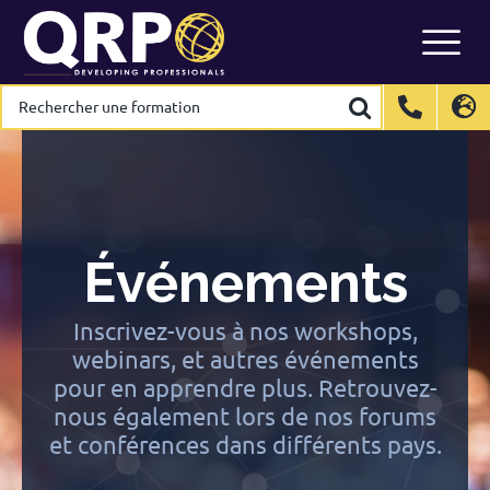
Skip
to
content
Rechercher
Rechercher
une
une
formation
formation
International
International
EN
EN
Belgium
Belgium
EN
EN
FR
FR
NL
NL
France
France
FR
FR
Italy
Italy
IT
IT
Événements
Luxembourg
Luxembourg
EN
EN
FR
FR
Spain
Spain
ES
ES
Inscrivez-vous à nos workshops,
webinars, et autres événements
Switzerland
Switzerland
DE
DE
EN
EN
FR
FR
pour en apprendre plus. Retrouvez-
Netherlands
Netherlands
NL
NL
nous également lors de nos forums
et conférences dans différents pays.