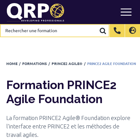
Formation
PRINCE2 Agile Foundation
Skip
to
Calendrier
content
Rechercher
Rechercher
une
une
formation
formation
International
International
EN
EN
Belgium
Belgium
EN
EN
FR
FR
NL
NL
France
France
FR
FR
HOME
/
FORMATIONS
/
PRINCE2 AGILE®
/
PRINCE2 AGILE FOUNDATION
Italy
Italy
IT
IT
Luxembourg
Luxembourg
EN
EN
FR
FR
Formation
PRINCE2
Spain
Spain
ES
ES
Agile Foundation
Switzerland
Switzerland
DE
DE
EN
EN
FR
FR
Netherlands
Netherlands
NL
NL
La formation PRINCE2 Agile® Foundation explore
l’interface entre PRINCE2 et les méthodes de
travail agiles.