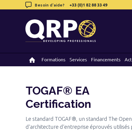
TOGAF® EA
Certification
Skip
+33 (0)1 82 88 33 49
+33 (0)1 82 88 33 49
Besoin d'aide?
Besoin d'aide?
to
CONTACTEZ-NOUS POUR EN SAVOIR PLUS
content
Formations
Formations
Services
Services
Financements
Financements
Act
Act
TOGAF® EA
Certification
Le standard TOGAF®, un standard The Open 
d’architecture d’entreprise éprouvés utilisés 