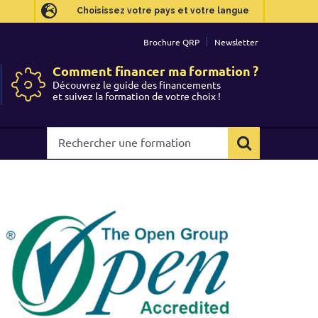
Choisissez votre pays et votre langue
Choisissez votre pays et votre langue
Brochure QRP
Brochure QRP
Newsletter
Newsletter
Comment financer ma formation ?
Comment financer ma formation ?
Découvrez le guide des financements
Découvrez le guide des financements
et suivez la formation de votre choix !
et suivez la formation de votre choix !
Rechercher
Rechercher
une
une
formation
formation