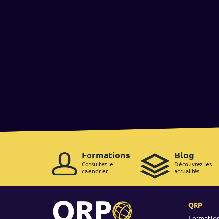
Formations
Blog
Consultez le
Découvrez les
calendrier
actualités
QRP
Formatio