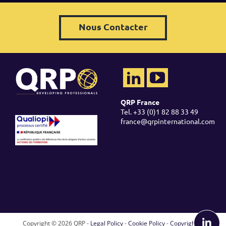
Nous Contacter
QRP France
Tel. +33 (0)1 82 88 33 49
france@qrpinternational.com
Copyright ©
2026 QRP -
Legal Policy
-
Cookie Policy
-
Copyright &