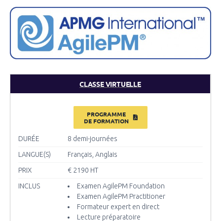
CLASSE VIRTUELLE
PROGRAMME
DE FORMATION
DURÉE
8 demi-journées
LANGUE(S)
Français, Anglais
PRIX
€ 2190
HT
INCLUS
Examen AgilePM Foundation
Examen AgilePM Practitioner
Formateur expert en direct
Lecture préparatoire