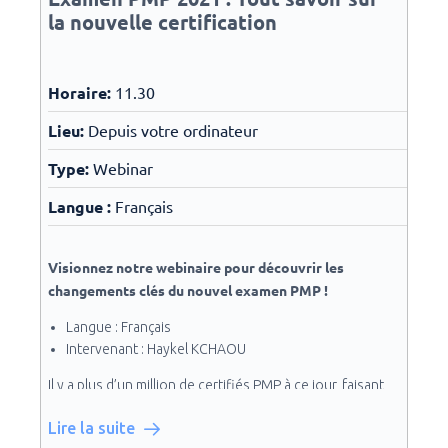
la nouvelle certification
orientée Processus (V6)
Importance de la valeur dans le nouveau standard
pour le management du projet
V7: meilleur alignement avec le programme ATP
Horaire:
11.30
2021
Lieu:
Depuis votre ordinateur
Section entière pour l’adaptation
Les artéfacts et leur liaison avec les domaines de
Type:
Webinar
performance
Présentation de la plateforme PMI Standards+
Langue :
Français
Questions & réponses
Visionnez notre webinaire pour découvrir les
changements clés du nouvel examen PMP !
Langue : Français
Intervenant : Haykel KCHAOU
Il y a plus d’un million de certifiés PMP à ce jour, faisant
de la certification la plus répandue dans le monde. Afin
Lire la suite
de maintenir la qualité et la valeur de la certification, le