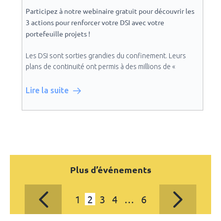
Participez à notre webinaire gratuit pour découvrir les
3 actions pour renforcer votre DSI avec votre
portefeuille projets !
Les DSI sont sorties grandies du confinement. Leurs
plans de continuité ont permis à des millions de «
Haykel KCHAOU est formateur accrédité PMP, PMI-PBA,
télétravailleurs » de poursuivre leur activité.
PRINCE2 avec une expérience terrain de +15 ans et PMI
Démonstration par l’exemple de l’importance du «
Lire la suite
Authorized Instructor.
numérique » et du rôle crucial de l’informatique dans la
performance.
Mais comment continuer sur cette lancée avec les
nouvelles contraintes budgétaires annoncées ? Nous
verrons lors de cette table ronde que cette nouvelle
problématique pourrait finalement être l’opportunité
Plus d’événements
d’optimiser votre gestion de portefeuille.
3 actions – 3 experts !
1
2
3
4
…
6