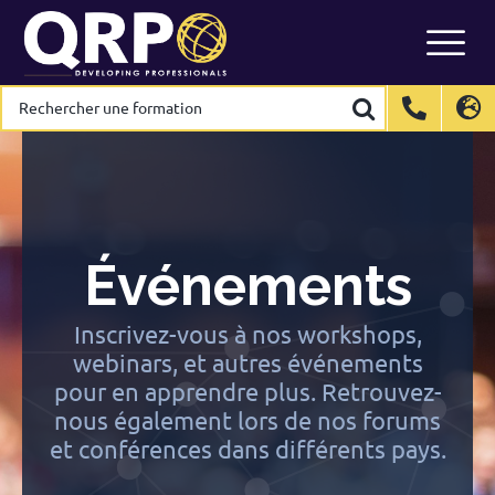
Skip
to
content
Rechercher
Rechercher
une
une
formation
formation
International
International
EN
EN
Belgium
Belgium
EN
EN
FR
FR
NL
NL
France
France
FR
FR
Italy
Italy
IT
IT
Événements
Luxembourg
Luxembourg
EN
EN
FR
FR
Spain
Spain
ES
ES
Inscrivez-vous à nos workshops,
webinars, et autres événements
Switzerland
Switzerland
DE
DE
EN
EN
FR
FR
pour en apprendre plus. Retrouvez-
Netherlands
Netherlands
NL
NL
nous également lors de nos forums
et conférences dans différents pays.