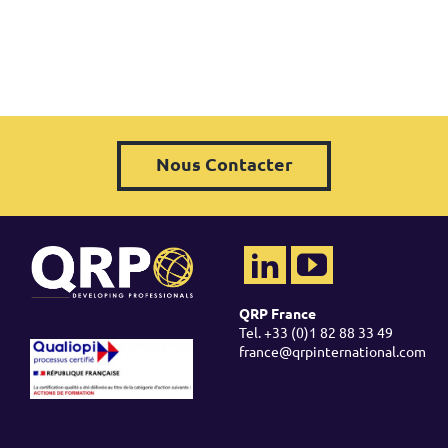
Nous Contacter
OÙ & QUAND ?
Lieu: Depuis votre ordinateur
Horaire: 11h00
Durée : 30 minutes + 15 minutes de
questions/réponses
QRP France
Date: Jeudi 15 Octobre 2020
Tel. +33 (0)1 82 88 33 49
Langue: Français
france@qrpinternational.com
QRP
Intervenant
: Jacques Beauchesne est
formateur accrédité PRINCE2, MoP, MSP et Change
Management depuis 2013, avec une expérience