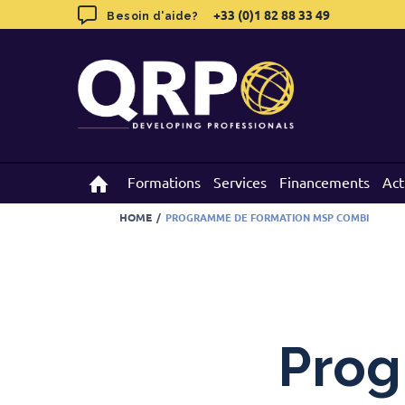
Skip
+33 (0)1 82 88 33 49
+33 (0)1 82 88 33 49
Besoin d'aide?
Besoin d'aide?
to
content
Formations
Formations
Services
Services
Financements
Financements
Act
Act
HOME
/
PROGRAMME DE FORMATION MSP COMBI
Prog