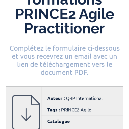
PRINCE2 Agile
Practitioner
Complétez le formulaire ci-dessous
et vous recevrez un email avec un
lien de téléchargement vers le
document PDF.
Auteur :
QRP International
Tags :
PRINCE2 Agile -
Catalogue