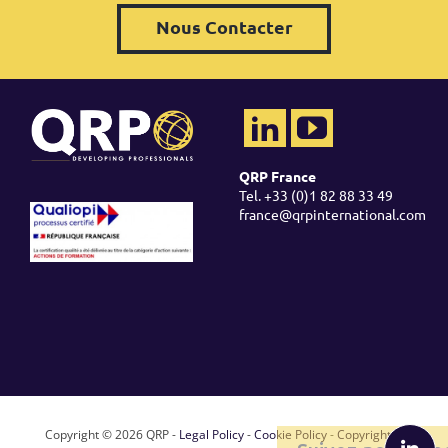
Nous Contacter
QRP France
Tel. +33 (0)1 82 88 33 49
france@qrpinternational.com
Copyright ©
2026 QRP -
Legal Policy
-
Cookie Policy
-
Copyright &