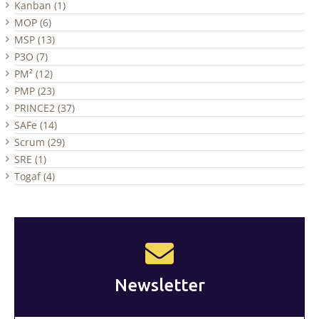
Kanban (1)
MOP (6)
MSP (13)
P3O (7)
PM² (12)
PMP (23)
PRINCE2 (37)
SAFe (14)
Scrum (29)
SRE (1)
Togaf (4)
Newsletter