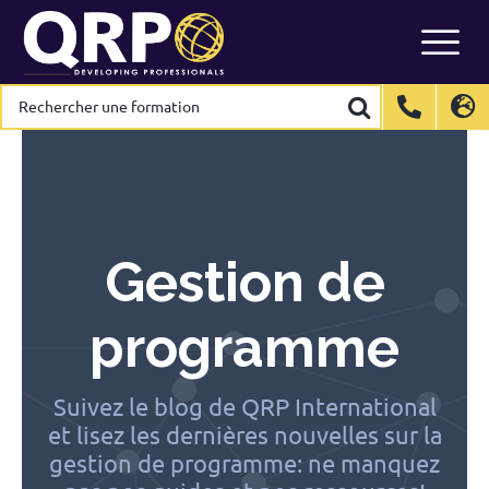
Skip
to
content
Rechercher
Rechercher
une
une
formation
formation
International
International
EN
EN
Belgium
Belgium
EN
EN
FR
FR
NL
NL
France
France
FR
FR
Italy
Italy
IT
IT
Gestion de
Luxembourg
Luxembourg
EN
EN
FR
FR
Spain
Spain
ES
ES
programme
Switzerland
Switzerland
DE
DE
EN
EN
FR
FR
Netherlands
Netherlands
NL
NL
Suivez le blog de QRP International
et lisez les dernières nouvelles sur la
gestion de programme: ne manquez