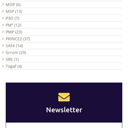
MOP (6)
MSP (13)
P3O (7)
PM² (12)
PMP (23)
PRINCE2 (37)
SAFe (14)
Scrum (29)
SRE (1)
Togaf (4)
Newsletter