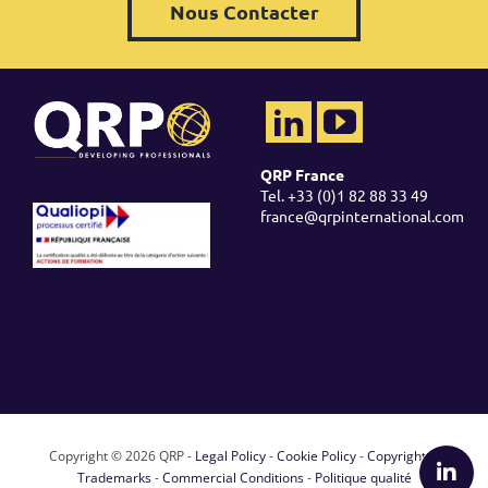
Nous Contacter
QRP France
Tel. +33 (0)1 82 88 33 49
france@qrpinternational.com
Copyright ©
2026 QRP -
Legal Policy
-
Cookie Policy
-
Copyright &
Trademarks
-
Commercial Conditions
-
Politique qualité