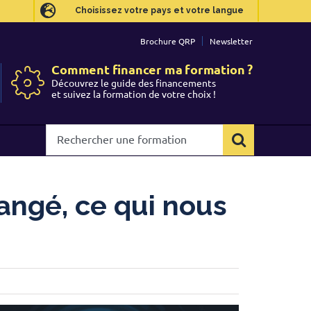
Choisissez votre pays et votre langue
Choisissez votre pays et votre langue
Brochure QRP
Brochure QRP
Newsletter
Newsletter
Comment financer ma formation ?
Comment financer ma formation ?
Découvrez le guide des financements
Découvrez le guide des financements
et suivez la formation de votre choix !
et suivez la formation de votre choix !
Rechercher
Rechercher
une
une
formation
formation
hangé, ce qui nous