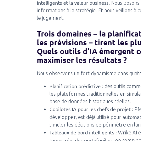
intelligents et la valeur business
. Nous posons 
informations à la stratégie. Et nous veillons à
le jugement.
Trois domaines – la planifica
les prévisions – tirent les pl
Quels outils d’IA émergent 
maximiser les résultats ?
Nous observons un fort dynamisme dans quatre
Planification prédictive :
des outils comme
les plateformes traditionnelles en simulan
base de données historiques réelles.
Copilotes IA pour les chefs de projet :
PMO
automati
développer, est déjà utilisé pour
simuler les décisions de périmètre en la
Tableaux de bord intelligents :
Wrike AI e
temps réel des portefeuilles
, en remplaç