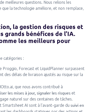
de meilleures questions. Nous relions les
 ce que la technologie améliore, et non remplace,
tion, la gestion des risques et
us grands bénéfices de l’IA.
comme les meilleurs pour
 catégories :
 Proggio, Forecast et LiquidPlanner surpassent
t des délais de livraison ajustés au risque sur la
tto.ai, que nous avons contribué à
ser les mises à jour, signaler les risques
et
ngage naturel sur des centaines de tâches.
suivi en
t Smartsheet AI sont à l’avant-garde du
ant les dashboards statiques par des actions et