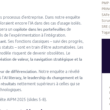
PMP 
PRIN
SAFe 
s processus d’entreprise. Dans notre enquête
Scru
loraient encore l’IA dans des cas d’usage isolés.
SRE (
copilote dans les portefeuilles
 sera un
de
Togaf
s de l’expérimentation à l’intégration.
nant
. Ses fonctions classiques – suivi des progrès,
 statuts – sont en train d’être automatisées. Les
 modèle risquent de devenir obsolètes. Le
réation de valeur, la navigation stratégique et la
eur de différenciation
. Notre enquête a révélé
AI literacy, le leadership du changement et la
 l’
 résultats
nettement supérieurs à celles qui se
chnologiques.
ête AIPM 2025 (slides 5-8).