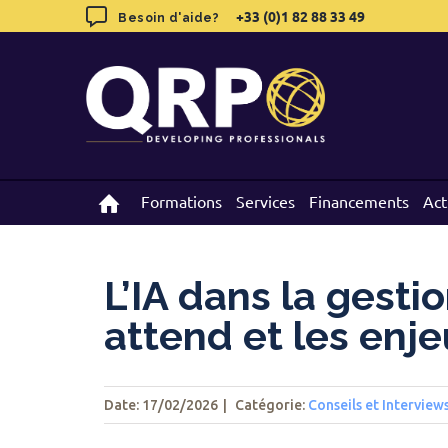
Skip
+33 (0)1 82 88 33 49
+33 (0)1 82 88 33 49
Besoin d'aide?
Besoin d'aide?
to
content
Formations
Formations
Services
Services
Financements
Financements
Act
Act
L’IA dans la gesti
attend et les enj
Date: 17/02/2026
|
Catégorie:
Conseils et Interview