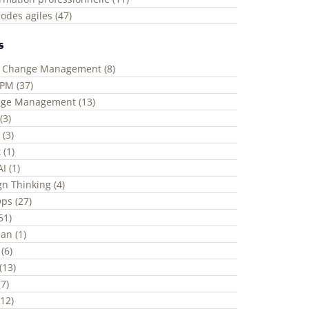
odes agiles (47)
s
e Change Management (8)
ePM (37)
ge Management (13)
(3)
 (3)
 (1)
I (1)
gn Thinking (4)
ps (27)
(51)
an (1)
(6)
(13)
7)
(12)