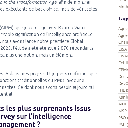
n in the Transformation Age
, afin de montrer
Méth
les exécutants de back-office, mais de véritables
Tag
 (AIPM)
, que je co-dirige avec Ricardo Viana
Agil
ble signification de l’intelligence artificielle
Agil
, nous avons lancé notre première Global
Chan
n 2025, l’étude a été étendue à 870 répondants
CISA 
n’est plus une option, mais un élément
CISM
Cobit
CPMA
es IA
dans mes projets. Et je peux confirmer que
Desi
onctions traditionnelles du PMO, avec une
DevO
onnantes. Ce dont nous avons besoin aujourd’hui,
ITIL 
entiel.
Kanb
MOP 
 les plus surprenants issus
MSP 
vey sur l’intelligence
P3O (
 Management ?
PM² 