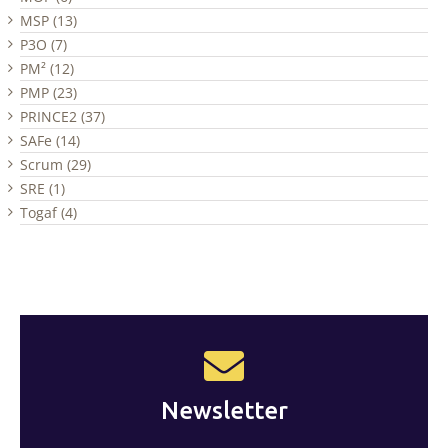
MSP (13)
P3O (7)
PM² (12)
PMP (23)
PRINCE2 (37)
SAFe (14)
Scrum (29)
SRE (1)
Togaf (4)
Newsletter