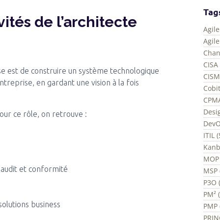
Tag
vités de l’architecte
Agil
Agil
Chan
CISA 
rise est de construire un système technologique
CISM
ntreprise, en gardant une vision à la fois
Cobit
CPMA
Desi
ur ce rôle, on retrouve :
DevO
ITIL 
Kanb
MOP 
 audit et conformité
MSP 
P3O (
PM² 
solutions business
PMP 
PRIN