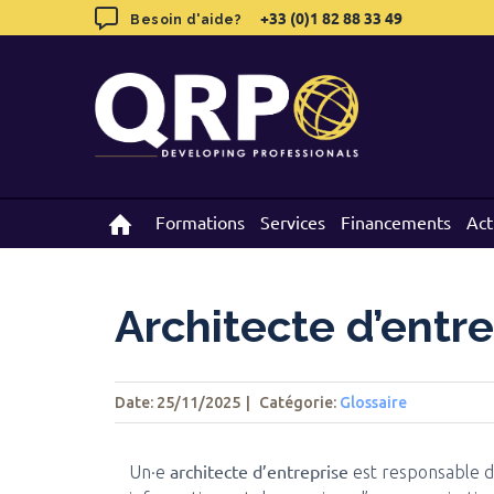
Skip
+33 (0)1 82 88 33 49
+33 (0)1 82 88 33 49
Besoin d'aide?
Besoin d'aide?
to
content
Formations
Formations
Services
Services
Financements
Financements
Act
Act
Architecte d’entrep
Date: 25/11/2025
|
Catégorie:
Glossaire
architecte d’entreprise
Un·e
est responsable de