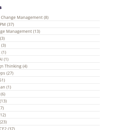
s
e Change Management (8)
ePM (37)
ge Management (13)
(3)
 (3)
 (1)
I (1)
gn Thinking (4)
ps (27)
(51)
an (1)
(6)
(13)
7)
(12)
(23)
CE2 (37)