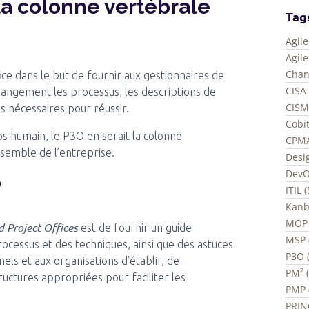
 la colonne vertébrale
Tag
Agil
Agil
Chan
ice dans le but de fournir aux gestionnaires de
CISA 
hangement les processus, les descriptions de
CISM
es nécessaires pour réussir.
Cobit
rps humain, le P3O en serait la colonne
CPMA
nsemble de l’entreprise.
Desi
DevO
O
ITIL 
Kanb
MOP 
 Project Offices
est de fournir un guide
MSP 
cessus et des techniques, ainsi que des astuces
P3O (
els et aux organisations d’établir, de
PM² 
uctures appropriées pour faciliter les
PMP 
PRIN