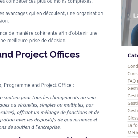
ses compétences plus ou moins complexes.
les avantages qui en découlent, une organisation
sion.
nance de manière cohérente afin d’obtenir une
ne meilleure prise de décision.
nd Project Offices
Cat
Cond
Conse
FAQ 
io, Programme and Project Office :
Gesti
Gest
 de soutien pour tous les changements au sein
Gesti
ques ou virtuelles, simples ou multiples, par
Gesti
ires), offrant un mélange de fonctions et de
Gloss
égration avec les dispositifs de gouvernance et
La fo
ons de soutien à l’entreprise.
Méth