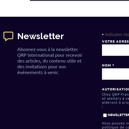
Newsletter
indicates re
*
VOTRE ADRES
Abonnez-vous à la newsletter
QRP International pour recevoir
des articles, du contenu utile et
NOM
*
des invitations pour nos
événements à venir.
AUTORISATIO
Chez QRP Franc
et ateliers à v
aideront à pr
:
NEWSLETTER
Vous pouvez vo
politique de c