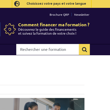
Choisissez votre pays et votre langue
Choisissez votre pays et votre langue
Brochure QRP
Brochure QRP
Newsletter
Newsletter
Comment financer ma formation ?
Comment financer ma formation ?
Découvrez le guide des financements
Découvrez le guide des financements
et suivez la formation de votre choix !
et suivez la formation de votre choix !
Rechercher
Rechercher
une
une
formation
formation