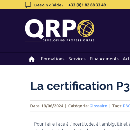
Skip
+33 (0)1 82 88 33 49
+33 (0)1 82 88 33 49
Besoin d'aide?
Besoin d'aide?
to
content
Formations
Formations
Services
Services
Financements
Financements
Act
Act
La certification P3
Date: 18/06/2024
|
Catégorie:
Glossaire
|
Tags
:
P3
Pour faire face à l’incertitude, à l’ambiguïté e