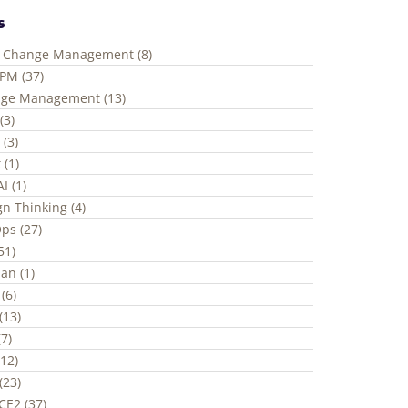
s
e Change Management (8)
ePM (37)
ge Management (13)
(3)
 (3)
 (1)
I (1)
gn Thinking (4)
ps (27)
(51)
an (1)
(6)
(13)
7)
(12)
(23)
CE2 (37)