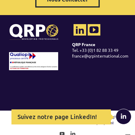
QRP France
Tel. +33 (0)1 82 88 33 49
france@qrpinternational.com
Suivez
Copyright ©
2026 QRP -
Legal Policy
-
Cookie Policy
-
Copyright &
Trademarks
-
Commercial Conditions
-
Politique qualité
YouTube
LinkedIn