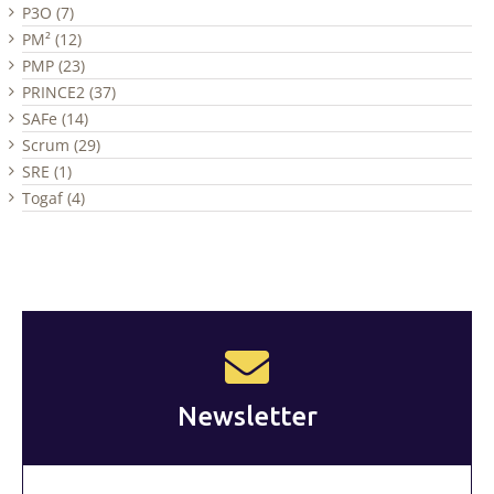
P3O (7)
PM² (12)
PMP (23)
PRINCE2 (37)
SAFe (14)
Scrum (29)
SRE (1)
Togaf (4)
Newsletter