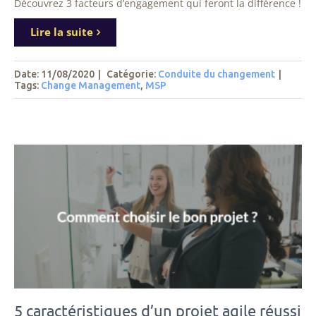
Découvrez 3 facteurs d’engagement qui feront la différence !
Lire la suite
Date: 11/08/2020
|
Catégorie:
Conduite du changement
|
Tags
:
Change Management
,
MSP
5 caractéristiques d’un projet agile réussi