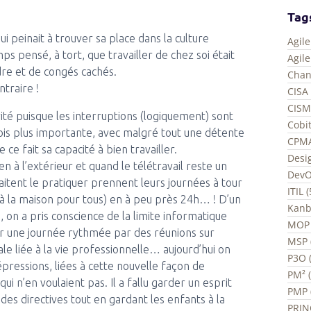
Tag
qui peinait à trouver sa place dans la culture
Agil
s pensé, à tort, que travailler de chez soi était
Agil
re et de congés cachés.
Chan
ntraire !
CISA 
CISM
ité puisque les interruptions (logiquement) sont
Cobit
ois plus importante, avec malgré tout une détente
CPMA
 ce fait sa capacité à bien travailler.
Desi
n à l’extérieur et quand le télétravail reste un
DevO
haitent le pratiquer prennent leurs journées à tour
ITIL 
is à la maison pour tous) en à peu près 24h… ! D’un
Kanb
, on a pris conscience de la limite informatique
MOP 
sur une journée rythmée par des réunions sur
MSP 
ale liée à la vie professionnelle… aujourd’hui on
P3O (
ressions, liées à cette nouvelle façon de
PM² 
i n’en voulaient pas. Il a fallu garder un esprit
PMP 
 des directives tout en gardant les enfants à la
PRIN