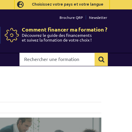
Choisissez votre pays et votre langue
Choisissez votre pays et votre langue
Brochure QRP
Brochure QRP
Newsletter
Newsletter
Comment financer ma formation ?
Comment financer ma formation ?
Découvrez le guide des financements
Découvrez le guide des financements
et suivez la formation de votre choix !
et suivez la formation de votre choix !
Rechercher
Rechercher
une
une
formation
formation