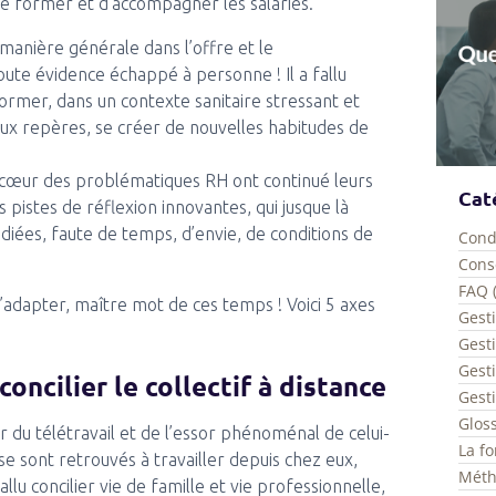
 se former et d’accompagner les salariés.
e manière générale dans l’offre et le
ute évidence échappé à personne ! Il a fallu
ormer, dans un contexte sanitaire stressant et
eaux repères, se créer de nouvelles habitudes de
 au cœur des problématiques RH ont continué leurs
Cat
pistes de réflexion innovantes, qui jusque là
diées, faute de temps, d’envie, de conditions de
Cond
Conse
FAQ 
’adapter, maître mot de ces temps ! Voici 5 axes
Gesti
Gest
Gesti
oncilier le collectif à distance
Gesti
Gloss
 du télétravail et de l’essor phénoménal de celui-
La fo
 se sont retrouvés à travailler depuis chez eux,
Méth
llu concilier vie de famille et vie professionnelle,