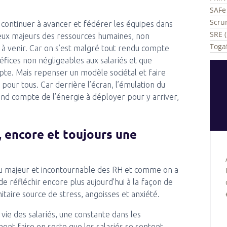
SAFe 
Scru
continuer à avancer et fédérer les équipes dans
SRE (
njeux majeurs des ressources humaines, non
Togaf
à venir. Car on s’est malgré tout rendu compte
éfices non négligeables aux salariés et que
mpte. Mais repenser un modèle sociétal et faire
pour tous. Car derrière l’écran, l’émulation du
end compte de l’énergie à déployer pour y arriver,
l, encore et toujours une
jeu majeur et incontournable des RH et comme on a
e de réfléchir encore plus aujourd’hui à la façon de
nitaire source de stress, angoisses et anxiété.
vie des salariés, une constante dans les
nt faire en sorte que les salariés se sentent