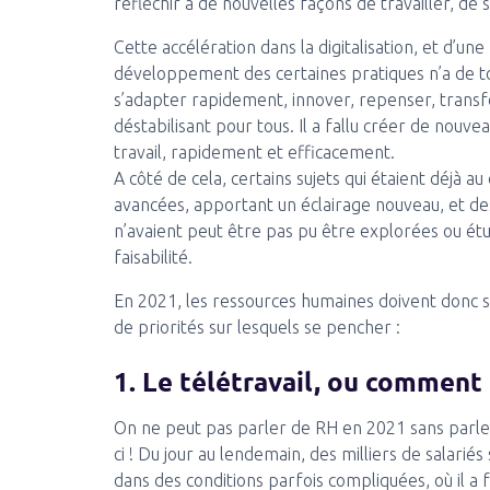
réfléchir à de nouvelles façons de travailler, de
Cette accélération dans la digitalisation, et d’un
développement des certaines pratiques n’a de to
s’adapter rapidement, innover, repenser, transf
déstabilisant pour tous. Il a fallu créer de nouv
travail, rapidement et efficacement.
A côté de cela, certains sujets qui étaient déjà
avancées, apportant un éclairage nouveau, et des 
n’avaient peut être pas pu être explorées ou étu
faisabilité.
En 2021, les ressources humaines doivent donc s
de priorités sur lesquels se pencher :
1. Le télétravail, ou comment c
On ne peut pas parler de RH en 2021 sans parler
ci ! Du jour au lendemain, des milliers de salariés
dans des conditions parfois compliquées, où il a fa