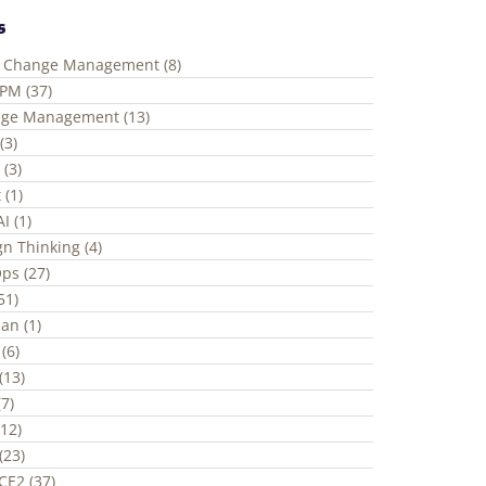
s
e Change Management (8)
ePM (37)
ge Management (13)
(3)
 (3)
 (1)
I (1)
gn Thinking (4)
ps (27)
(51)
an (1)
(6)
(13)
7)
(12)
(23)
CE2 (37)