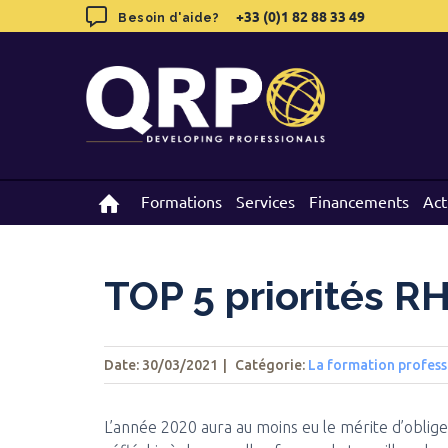
Skip
+33 (0)1 82 88 33 49
+33 (0)1 82 88 33 49
Besoin d'aide?
Besoin d'aide?
to
content
Formations
Formations
Services
Services
Financements
Financements
Act
Act
TOP 5 priorités R
Date: 30/03/2021
|
Catégorie:
La formation profess
L’année 2020 aura au moins eu le mérite d’oblig