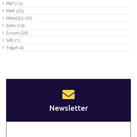
PM² (12)
PMP (23)
PRINCE2 (37)
SAFe (14)
Scrum (29)
SRE (1)
Togaf (4)
Newsletter